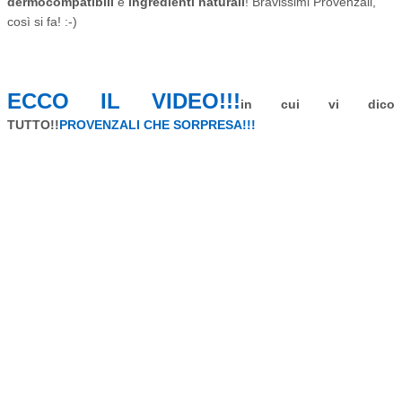
dermocompatibili
e
ingredienti naturali
! Bravissimi Provenzali,
così si fa! :-)
ECCO IL VIDEO!!!
in cui vi dico
TUTTO!!
PROVENZALI CHE SORPRESA!!!