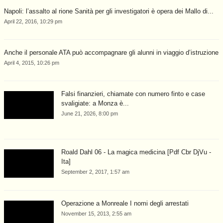
Napoli: l’assalto al rione Sanità per gli investigatori è opera dei Mallo di...
April 22, 2016, 10:29 pm
Anche il personale ATA può accompagnare gli alunni in viaggio d’istruzione
April 4, 2015, 10:26 pm
Falsi finanzieri, chiamate con numero finto e case
svaligiate: a Monza è...
June 21, 2026, 8:00 pm
Roald Dahl 06 - La magica medicina [Pdf Cbr DjVu -
Ita]
September 2, 2017, 1:57 am
Operazione a Monreale I nomi degli arrestati
November 15, 2013, 2:55 am