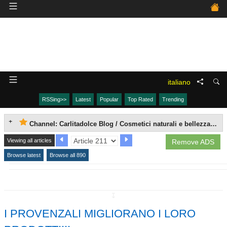
italiano
RSSing>>
Latest
Popular
Top Rated
Trending
Channel: Carlitadolce Blog / Cosmetici naturali e bellezza fai da te
Viewing all articles
Remove ADS
Browse latest
Browse all 890
↧
I PROVENZALI MIGLIORANO I LORO