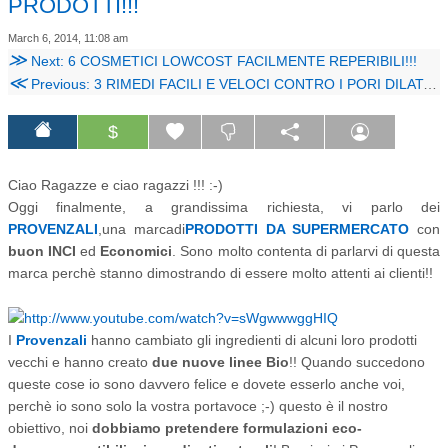
PRODOTTI!!!
March 6, 2014, 11:08 am
≫
Next: 6 COSMETICI LOWCOST FACILMENTE REPERIBILI!!!
≪
Previous: 3 RIMEDI FACILI E VELOCI CONTRO I PORI DILATATI !!!
$
Ciao Ragazze e ciao ragazzi !!! :-)
Oggi finalmente, a grandissima richiesta, vi parlo dei
PROVENZALI
,
una marca
di
PRODOTTI DA SUPERMERCATO
con
buon INCI
ed
Economici
. Sono molto contenta di parlarvi di questa
marca perchè stanno dimostrando di essere molto attenti ai clienti!!
I
Provenzali
hanno cambiato gli ingredienti di alcuni loro prodotti
vecchi e hanno creato
due nuove linee Bio
!! Quando succedono
queste cose io sono davvero felice e dovete esserlo anche voi,
perchè io sono solo la vostra portavoce ;-) questo è il nostro
obiettivo, noi
dobbiamo pretendere formulazioni eco-