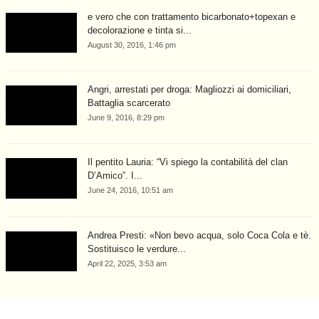
e vero che con trattamento bicarbonato+topexan e
decolorazione e tinta si...
August 30, 2016, 1:46 pm
Angri, arrestati per droga: Magliozzi ai domiciliari,
Battaglia scarcerato
June 9, 2016, 8:29 pm
Il pentito Lauria: “Vi spiego la contabilità del clan
D’Amico”. I...
June 24, 2016, 10:51 am
Andrea Presti: «Non bevo acqua, solo Coca Cola e tè.
Sostituisco le verdure...
April 22, 2025, 3:53 am