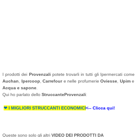
I prodotti dei
Provenzali
potete trovarli in tutti gli Ipermercati come
Auchan
,
Ipercoop
,
Carrefour
e nelle profumerie
Oviesse
,
Upim
e
Acqua e sapone
.
Qui ho parlato dello
Struccante
Provenzali
:
❤
I MIGLIORI STRUCCANTI ECONOMICI
<-- Clicca qui!
Queste sono solo gli altri
VIDEO DEI PRODOTTI DA