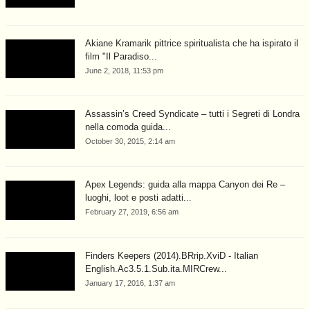
Akiane Kramarik pittrice spiritualista che ha ispirato il
film "Il Paradiso...
June 2, 2018, 11:53 pm
Assassin’s Creed Syndicate – tutti i Segreti di Londra
nella comoda guida...
October 30, 2015, 2:14 am
Apex Legends: guida alla mappa Canyon dei Re –
luoghi, loot e posti adatti...
February 27, 2019, 6:56 am
Finders Keepers (2014).BRrip.XviD - Italian
English.Ac3.5.1.Sub.ita.MIRCrew...
January 17, 2016, 1:37 am