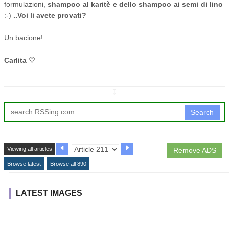
formulazioni,
shampoo al karitè e dello shampoo ai semi di lino
:-)
..Voi li avete provati?
Un bacione!
Carlita ♡
↧
Search
Viewing all articles
Remove ADS
Browse latest
Browse all 890
LATEST IMAGES