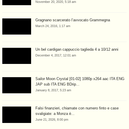
November 20, 2020, 5:18 am
Gragnano scarcerato l’avvocato Grammegna
March 24, 2016, 1:17 am
Un bel cardigan cappuccio taglieda 4 a 10/12 anni
December 4, 2017, 12:01 am
Sailor Moon Crystal [01-02] 1080p x264 aac ITA ENG
JAP sub ITA ENG BDrip...
January 8, 2017, 5:23 am
Falsi finanzieri, chiamate con numero finto e case
svaligiate: a Monza è...
June 21, 2026, 8:00 pm