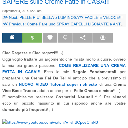
SAPERE sulle Creme Fatte in CASA!!!
September 4, 2014, 6:22 am
≫
Next: PELLE PIU' BELLA e LUMINOSA?? FACILE E VELOCE!!!
≪
Previous: Come Fare uno SPRAY CAPELLI LISCIANTE e ANTICRESPO!! Super FACILISSIMO!!!
$
Ciao Ragazze e Ciao ragazzi!!! :-)
Oggi voglio trattare un argomento che mi sta molto a cuore, ovvero
la mia più grande passione:
COME REALIZZARE UNA CREMA
FATTA IN CASA!!!
Ecco le mie
Regole Fondamentali
per
preparare una
Crema Fai Da Te
! Vi anticipo che a brevissimo ci
sarà un
NUOVO VIDEO Tutorial super richiesto
di una
Crema
Viso Base Trucco
adatta anche per le
Pelle Grassa e mista
!! :-)
E' semplicissimo realizzare
Cosmetici Naturali
^_^ Per aiutarvi
ecco un piccolo riassunto in cui rispondo anche alle vostre
domande più frequenti
! ;-)