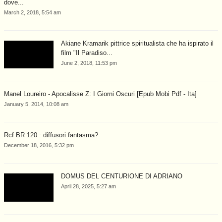
dove...
March 2, 2018, 5:54 am
Akiane Kramarik pittrice spiritualista che ha ispirato il
film "Il Paradiso...
June 2, 2018, 11:53 pm
Manel Loureiro - Apocalisse Z: I Giorni Oscuri [Epub Mobi Pdf - Ita]
January 5, 2014, 10:08 am
Rcf BR 120 : diffusori fantasma?
December 18, 2016, 5:32 pm
DOMUS DEL CENTURIONE DI ADRIANO
April 28, 2025, 5:27 am