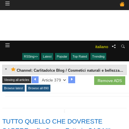
italiano
RSSing>>
Latest
Popular
Top Rated
Trending
Channel: Carlitadolce Blog / Cosmetici naturali e bellezza fai da te
Viewing all articles
Remove ADS
Browse latest
Browse all 890
↧
TUTTO QUELLO CHE DOVRESTE