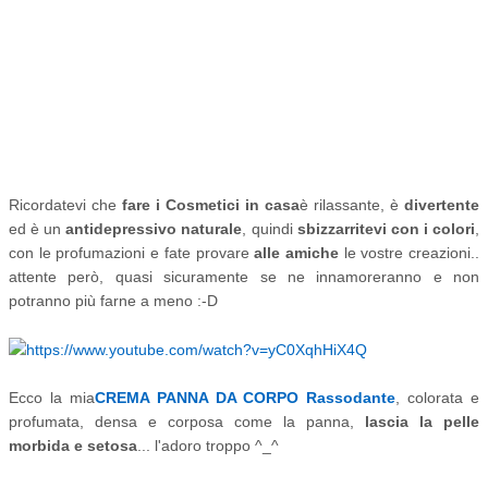
Ricordatevi che
fare i Cosmetici in casa
è rilassante, è
divertente
ed è un
antidepressivo naturale
, quindi
sbizzarritevi con i colori
,
con le profumazioni e fate provare
alle amiche
le vostre creazioni..
attente però, quasi sicuramente se ne innamoreranno e non
potranno più farne a meno :-D
Ecco la mia
CREMA PANNA DA CORPO
Rassodante
, colorata e
profumata, densa e corposa come la panna,
lascia la pelle
morbida e setosa
... l'adoro troppo ^_^