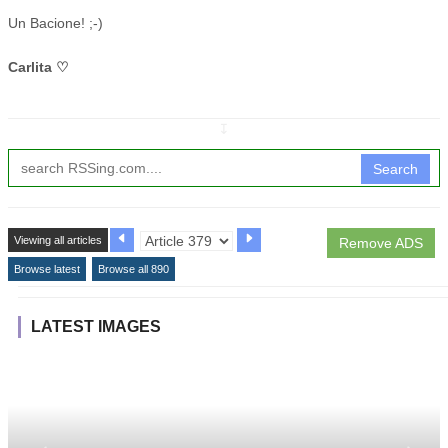
Un Bacione! ;-)
Carlita
♡
↧
Search
Viewing all articles
Remove ADS
Browse latest
Browse all 890
LATEST IMAGES