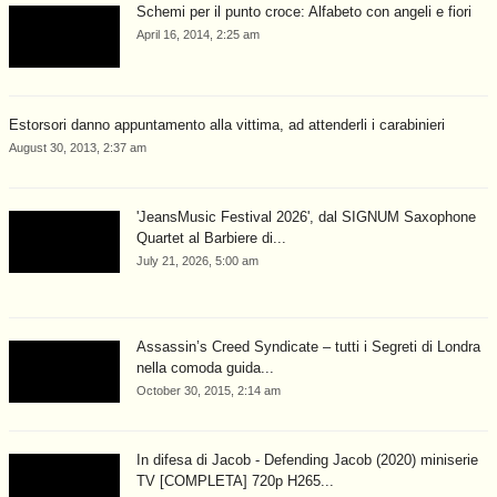
Schemi per il punto croce: Alfabeto con angeli e fiori
April 16, 2014, 2:25 am
Estorsori danno appuntamento alla vittima, ad attenderli i carabinieri
August 30, 2013, 2:37 am
'JeansMusic Festival 2026', dal SIGNUM Saxophone
Quartet al Barbiere di...
July 21, 2026, 5:00 am
Assassin’s Creed Syndicate – tutti i Segreti di Londra
nella comoda guida...
October 30, 2015, 2:14 am
In difesa di Jacob - Defending Jacob (2020) miniserie
TV [COMPLETA] 720p H265...