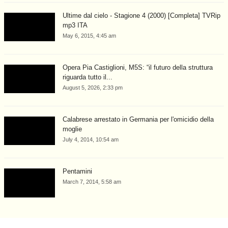
Ultime dal cielo - Stagione 4 (2000) [Completa] TVRip
mp3 ITA
May 6, 2015, 4:45 am
Opera Pia Castiglioni, M5S: “il futuro della struttura
riguarda tutto il...
August 5, 2026, 2:33 pm
Calabrese arrestato in Germania per l'omicidio della
moglie
July 4, 2014, 10:54 am
Pentamini
March 7, 2014, 5:58 am