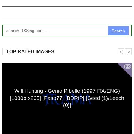
Search
˂
˃
TOP-RATED IMAGES
ↂ
Will Hunting - Genio Ribelle (1997 ITA/ENG)
[1080p x265] [Paso77] [BDRiP] [Seed (1)/Leech
(0)]