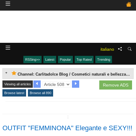
italiano
RSSing>>
Latest
Popular
Top Rated
Trending
Channel: Carlitadolce Blog / Cosmetici naturali e bellezza fai da te
Viewing all articles
Remove ADS
Browse latest
Browse all 890
↧
OUTFIT "FEMMINONA" Elegante e SEXY!!!