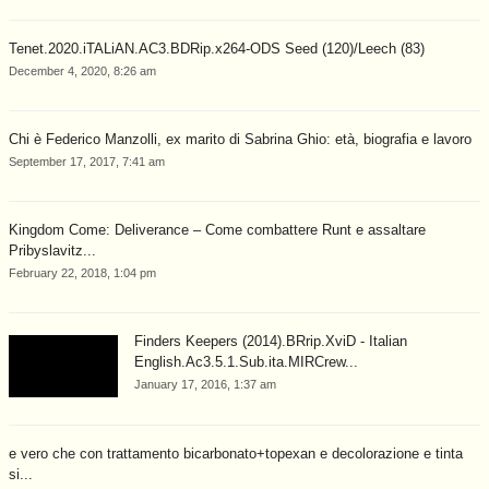
Tenet.2020.iTALiAN.AC3.BDRip.x264-ODS Seed (120)/Leech (83)
December 4, 2020, 8:26 am
Chi è Federico Manzolli, ex marito di Sabrina Ghio: età, biografia e lavoro
September 17, 2017, 7:41 am
Kingdom Come: Deliverance – Come combattere Runt e assaltare
Pribyslavitz...
February 22, 2018, 1:04 pm
Finders Keepers (2014).BRrip.XviD - Italian
English.Ac3.5.1.Sub.ita.MIRCrew...
January 17, 2016, 1:37 am
e vero che con trattamento bicarbonato+topexan e decolorazione e tinta
si...