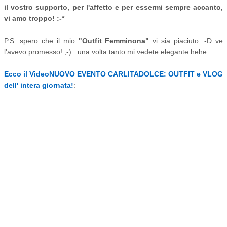
il vostro supporto, per l'affetto e per essermi sempre accanto,
vi amo troppo! :-*
P.S. spero che il mio
"Outfit Femminona"
vi sia piaciuto :-D ve
l'avevo promesso! ;-) ..una volta tanto mi vedete elegante hehe
Ecco il Video
NUOVO EVENTO CARLITADOLCE: OUTFIT e VLOG
dell' intera giornata!
: