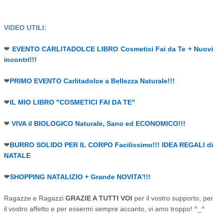
VIDEO UTILI:
❤
EVENTO CARLITADOLCE LIBRO Cosmetici Fai da Te + Nuovi
incontri!!!
❤
PRIMO EVENTO Carlitadolce a Bellezza Naturale!!!
❤
IL MIO LIBRO "COSMETICI FAI DA TE"
❤
VIVA il BIOLOGICO Naturale, Sano ed ECONOMICO!!!
❤
BURRO SOLIDO PER IL CORPO Facilissimo!!! IDEA REGALI di
NATALE
❤
SHOPPING NATALIZIO + Grande NOVITA'!!!
Ragazze e Ragazzi
GRAZIE A TUTTI VOI
per il vostro supporto, per
il vostro affetto e per essermi sempre accanto, vi amo troppo! ^_^