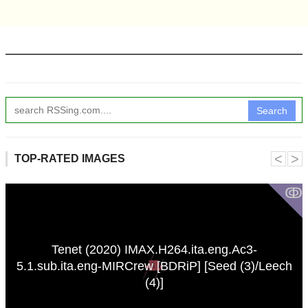
Search
˂
˃
TOP-RATED IMAGES
ↂ
Tenet (2020) IMAX.H264.ita.eng.Ac3-
5.1.sub.ita.eng-MIRCrew [BDRiP] [Seed (3)/Leech
(4)]