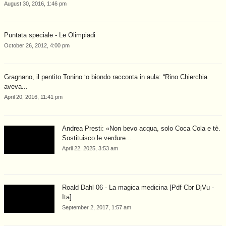
August 30, 2016, 1:46 pm
Puntata speciale - Le Olimpiadi
October 26, 2012, 4:00 pm
Gragnano, il pentito Tonino ‘o biondo racconta in aula: “Rino Chierchia
aveva...
April 20, 2016, 11:41 pm
Andrea Presti: «Non bevo acqua, solo Coca Cola e tè.
Sostituisco le verdure...
April 22, 2025, 3:53 am
Roald Dahl 06 - La magica medicina [Pdf Cbr DjVu -
Ita]
September 2, 2017, 1:57 am