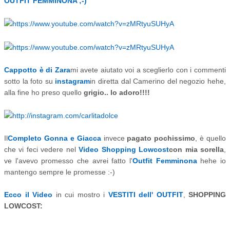
OUTFIT FEMMINONA ;-)
Cappotto è di Zara
mi avete aiutato voi a sceglierlo con i commenti
sotto la foto su
ins
tagram
in diretta dal Camerino del negozio hehe,
alla fine ho preso quello
grigio.. lo adoro!!!!
Il
Completo
Gonna e
Giacca
invece
pagato pochissimo
, è quello
che vi feci vedere nel
Video Shopping Lowcost
con mia sorella
,
ve l'avevo promesso che avrei fatto l'
Outf
it Femminona
hehe io
mantengo sempre le promesse :-)
Ecco il Video
in cui mostro i
VESTITI dell' OUTFIT
,
SHOPPING
LOWCOST: