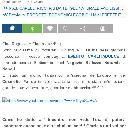
December 16, 2014, 9:36 am
≫
Next: CAPELLI RICCI FAI DA TE: GEL NATURALE FACILISSIMO!!!
≪
Previous: PRODOTTI ECONOMICI ECOBIO: I Miei PREFERITI!!! ❤
$
Ciao Ragazze e Ciao ragazzi! :-)
Sono felicissima di mostrarvi il
Vlog
e l'
Outfit
della giornata
trascorsa in vostra compagnia:
EVENTO CARLITADOLCE
di
martedi scorso 9 dicembre nel
Negozio Bellezza Naturale
a
Napoli
.
E' stato un giorno fantastico, all'insegna dell'
Ecobio
e dei
Cosmetici Fai da te
, voi eravate tantissimi.. è stata un'emozione
grande potervi incontrare, guardare e abbracciare!!! ^_^
Come ho detto all' Incontro, non vedo l'ora di potervi
incontrare anche nelle altre città italiane!!!
Grazie a tutti voi per