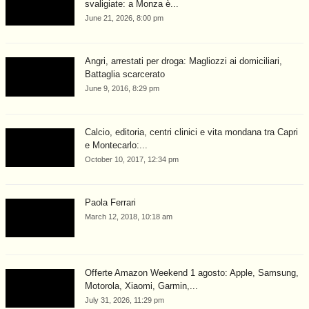
svaligiate: a Monza è...
June 21, 2026, 8:00 pm
Angri, arrestati per droga: Magliozzi ai domiciliari,
Battaglia scarcerato
June 9, 2016, 8:29 pm
Calcio, editoria, centri clinici e vita mondana tra Capri
e Montecarlo:...
October 10, 2017, 12:34 pm
Paola Ferrari
March 12, 2018, 10:18 am
Offerte Amazon Weekend 1 agosto: Apple, Samsung,
Motorola, Xiaomi, Garmin,...
July 31, 2026, 11:29 pm