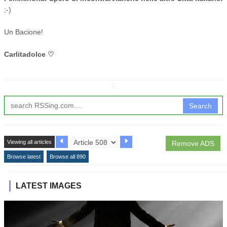
;-)
Un Bacione!
Carlitadolce ♡
↧
Search
Viewing all articles
Remove ADS
Browse latest
Browse all 890
LATEST IMAGES