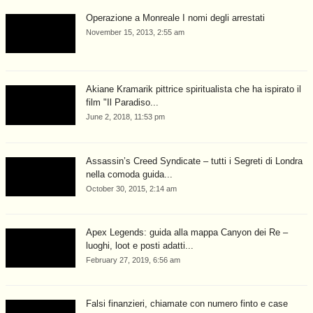
Operazione a Monreale I nomi degli arrestati
November 15, 2013, 2:55 am
Akiane Kramarik pittrice spiritualista che ha ispirato il
film "Il Paradiso...
June 2, 2018, 11:53 pm
Assassin’s Creed Syndicate – tutti i Segreti di Londra
nella comoda guida...
October 30, 2015, 2:14 am
Apex Legends: guida alla mappa Canyon dei Re –
luoghi, loot e posti adatti...
February 27, 2019, 6:56 am
Falsi finanzieri, chiamate con numero finto e case