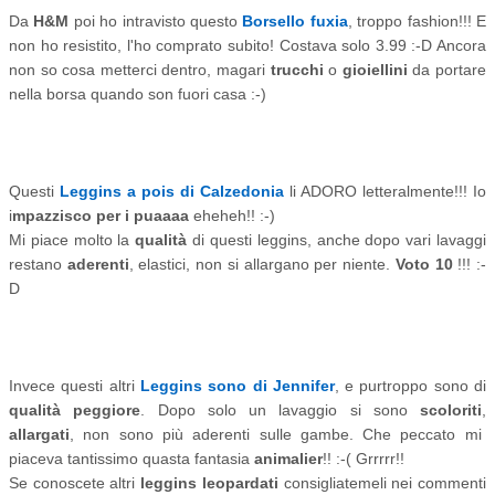
Da
H&M
poi ho intravisto questo
Borsello fuxia
, troppo fashion!!! E
non ho resistito, l'ho comprato subito! Costava solo 3.99 :-D Ancora
non so cosa metterci dentro, magari
trucchi
o
gioiellini
da portare
nella borsa quando son fuori casa :-)
Questi
Leggins a pois di Calzedonia
li ADORO letteralmente!!! Io
i
mpazzisco per i puaaaa
eheheh!! :-)
Mi piace molto la
qualità
di questi leggins, anche dopo vari lavaggi
restano
aderenti
, elastici, non si allargano per niente.
Voto 10
!!! :-
D
Invece questi altri
Leggins sono di Jennifer
, e purtroppo sono di
qualità peggiore
. Dopo solo un lavaggio si sono
scoloriti
,
allargati
, non sono più aderenti sulle gambe. Che peccato mi
piaceva tantissimo quasta fantasia
animalier
!! :-( Grrrrr!!
Se conoscete altri
leggins leopardati
consigliatemeli nei commenti