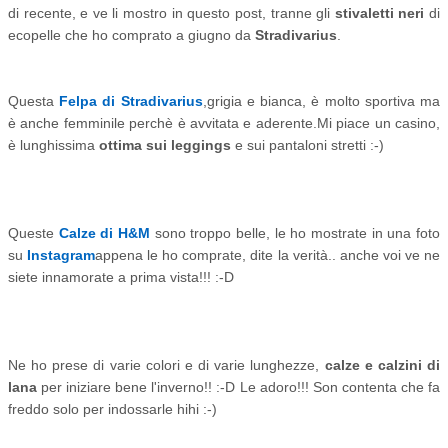
di recente, e ve li mostro in questo post, tranne gli
stivaletti neri
di
ecopelle che ho comprato a giugno da
Stradivarius
.
Questa
Felpa di Stradivarius
,
grigia e bianca, è molto sportiva ma
è anche femminile perchè è avvitata e aderente.
Mi piace un casino,
è lunghissima
ottima sui leggings
e sui pantaloni stretti :-)
Queste
Calze di H&M
sono troppo belle, le ho mostrate in una foto
su
Instagram
appena le ho comprate, dite la verità.. anche voi ve ne
siete innamorate a prima vista!!! :-D
Ne ho prese di varie colori e di varie lunghezze,
calze e calzini di
lana
per iniziare bene l'inverno!! :-D Le adoro!!! Son contenta che fa
freddo solo per indossarle hihi :-)