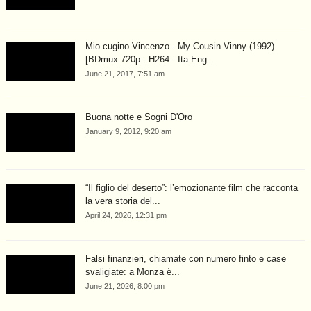
Mio cugino Vincenzo - My Cousin Vinny (1992)
[BDmux 720p - H264 - Ita Eng...
June 21, 2017, 7:51 am
Buona notte e Sogni D'Oro
January 9, 2012, 9:20 am
“Il figlio del deserto”: l’emozionante film che racconta
la vera storia del...
April 24, 2026, 12:31 pm
Falsi finanzieri, chiamate con numero finto e case
svaligiate: a Monza è...
June 21, 2026, 8:00 pm