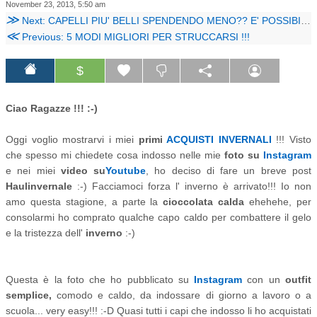
November 23, 2013, 5:50 am
≫
Next: CAPELLI PIU' BELLI SPENDENDO MENO?? E' POSSIBILE !!!
≪
Previous: 5 MODI MIGLIORI PER STRUCCARSI !!!
$
Ciao Ragazze !!! :-)
Oggi voglio mostrarvi i miei
primi
ACQUISTI INVERNALI
!!! Visto
che spesso mi chiedete cosa indosso nelle mie
foto su
Instagram
e nei miei
video su
Youtube
, ho deciso di fare un breve post
Haul
invernale
:-) Facciamoci forza l' inverno è arrivato!!! Io non
amo questa stagione, a parte la
cioccolata calda
ehehehe, per
consolarmi ho comprato qualche capo caldo per combattere il gelo
e la tristezza dell'
inverno
:-)
Questa è la foto che ho pubblicato su
Instagram
con un
outfit
semplice,
comodo e caldo, da indossare di giorno a lavoro o a
scuola... very easy!!! :-D Quasi tutti i capi che indosso li ho acquistati