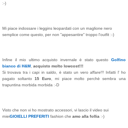
:-)
Mi piace indossare i leggins leopardati con un maglione nero
semplice come questo, per non "appesantire" troppo l'outfit :-)
Infine il mio ultimo acquisto invernale è stato questo
Golfino
bianco di H&M
,
acquisto molto lowcost!!!
Si trovava tra i capi in saldo, è stato un vero affare!!! Infatti l' ho
pagato soltanto
15 Euro
, mi piace molto perchè sembra una
trapuntina morbida morbida :-D
Visto che non vi ho mostrato accessori, vi lascio il video sui
miei
GIOIELLI PREFERITI
fashion che
amo alla follia
:-)