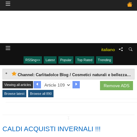
italiano
RSSing>>
Latest
Popular
Top Rated
Trending
Channel: Carlitadolce Blog / Cosmetici naturali e bellezza fai da te
Viewing all articles
Remove ADS
Browse latest
Browse all 890
↧
CALDI ACQUISTI INVERNALI !!!