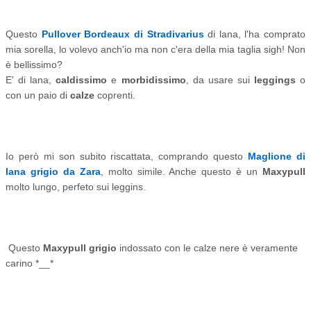
Questo
Pullover Bordeaux di Stradivarius
di lana, l'ha comprato
mia sorella, lo volevo anch'io ma non c'era della mia taglia sigh! Non
è bellissimo?
E' di lana,
caldissimo
e
morbidissimo
, da usare sui
leggings
o
con un paio di
calze
coprenti.
Io però mi son subito riscattata, comprando questo
Maglione di
lana grigio da Zara
, molto simile. Anche questo è un
Maxypull
molto lungo, perfeto sui leggins.
Questo
Maxypull grigio
indossato con le calze nere è veramente
carino *__*